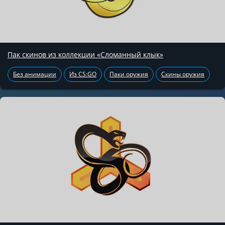
Пак скинов из коллекции «Сломанный клык»
Без анимации
Из CS:GO
Паки оружия
Скины оружия