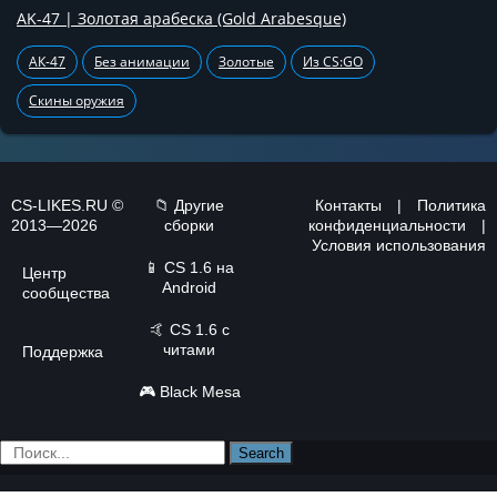
AK-47 | Золотая арабеска (Gold Arabesque)
АК-47
Без анимации
Золотые
Из CS:GO
Скины оружия
CS-LIKES.RU ©
📁 Другие
Контакты
|
Политика
2013—2026
сборки
конфиденциальности
|
Условия использования
📱
CS 1.6 на
Центр
Android
сообщества
🤙
CS 1.6 с
читами
Поддержка
🎮
Black Mesa
Search