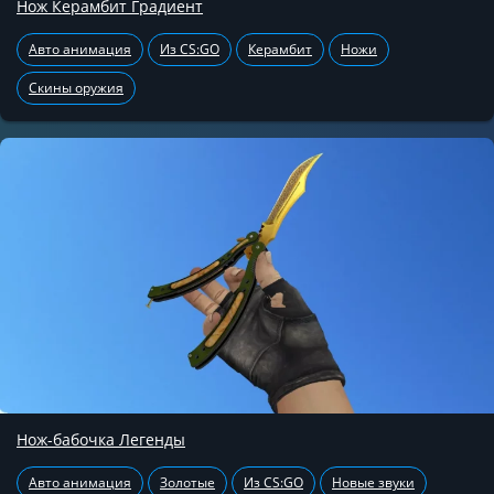
Нож Керамбит Градиент
Авто анимация
Из CS:GO
Керамбит
Ножи
Скины оружия
Нож-бабочка Легенды
Авто анимация
Золотые
Из CS:GO
Новые звуки