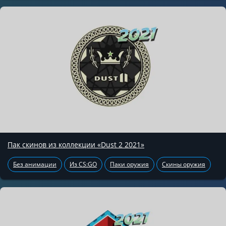
Пак скинов из коллекции «Dust 2 2021»
Без анимации
Из CS:GO
Паки оружия
Скины оружия