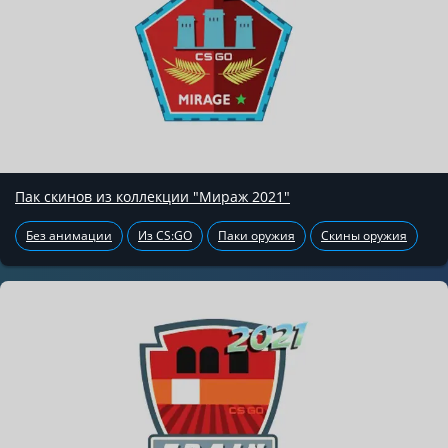
Пак скинов из коллекции "Мираж 2021"
Без анимации
Из CS:GO
Паки оружия
Скины оружия