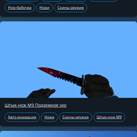
Нож-бабочка
Ножи
Скины оружия
Штык-нож М9 Подземное эхо
Авто анимация
Ножи
Скины оружия
Штык-нож М9