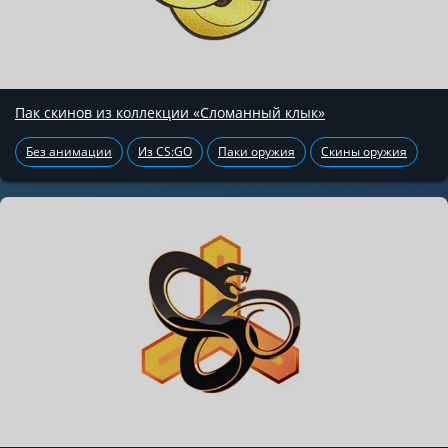
Пак скинов из коллекции «Сломанный клык»
Без анимации
Из CS:GO
Паки оружия
Скины оружия