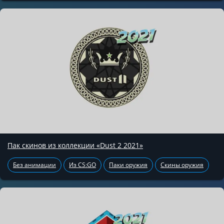
Пак скинов из коллекции «Dust 2 2021»
Без анимации
Из CS:GO
Паки оружия
Скины оружия