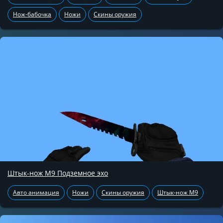
Нож-бабочка
Ножи
Скины оружия
Штык-нож М9 Подземное эхо
Авто анимация
Ножи
Скины оружия
Штык-нож М9