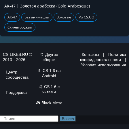
AK-47 | Золотая арабеска (Gold Arabesque)
АК-47
Без анимации
Золотые
Из CS:GO
Скины оружия
CS-LIKES.RU ©
📁 Другие
Контакты
|
Политика
2013—2026
сборки
конфиденциальности
|
Условия использования
📱
CS 1.6 на
Центр
Android
сообщества
🤙
CS 1.6 с
читами
Поддержка
🎮
Black Mesa
Search