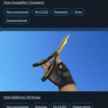
Нож Керамбит Градиент
Авто анимация
Из CS:GO
Керамбит
Ножи
Скины оружия
Нож-бабочка Легенды
Авто анимация
Золотые
Из CS:GO
Новые звуки