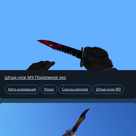
Штык-нож М9 Подземное эхо
Авто анимация
Ножи
Скины оружия
Штык-нож М9