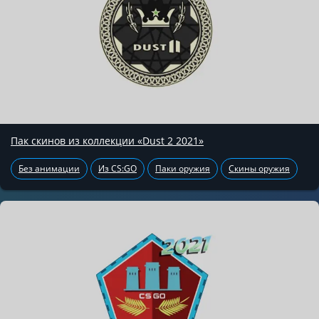
Пак скинов из коллекции «Dust 2 2021»
Без анимации
Из CS:GO
Паки оружия
Скины оружия