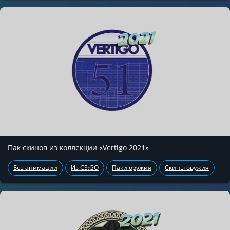
Пак скинов из коллекции «Vertigo 2021»
Без анимации
Из CS:GO
Паки оружия
Скины оружия