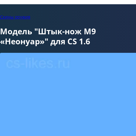
Скины оружия
Модель "Штык-нож M9
«Неонуар»" для CS 1.6