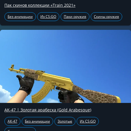
Пак скинов коллекции «Train 2021»
Без анимации
Из CS:GO
Паки оружия
Скины оружия
AK-47 | Золотая арабеска (Gold Arabesque)
АК-47
Без анимации
Золотые
Из CS:GO