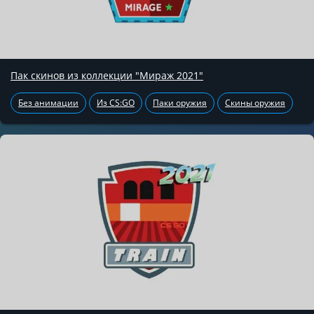
Пак скинов из коллекции "Мираж 2021"
Без анимации
Из CS:GO
Паки оружия
Скины оружия