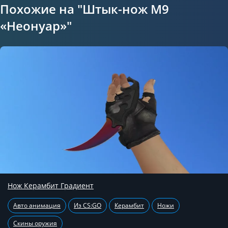
Похожие на "Штык-нож M9
«Неонуар»"
Нож Керамбит Градиент
Авто анимация
Из CS:GO
Керамбит
Ножи
Скины оружия