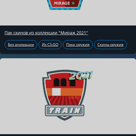
Пак скинов из коллекции "Мираж 2021"
Без анимации
Из CS:GO
Паки оружия
Скины оружия