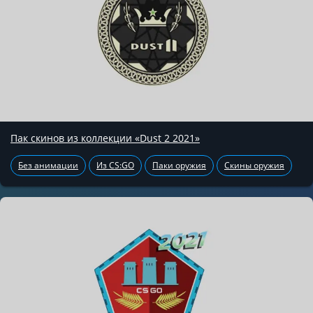
Пак скинов из коллекции «Dust 2 2021»
Без анимации
Из CS:GO
Паки оружия
Скины оружия