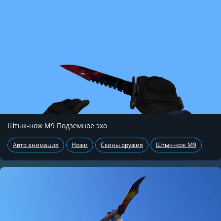
Штык-нож М9 Подземное эхо
Авто анимация
Ножи
Скины оружия
Штык-нож М9