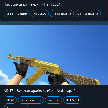
Пак скинов коллекции «Train 2021»
Без анимации
Из CS:GO
Паки оружия
Скины оружия
AK-47 | Золотая арабеска (Gold Arabesque)
АК-47
Без анимации
Золотые
Из CS:GO