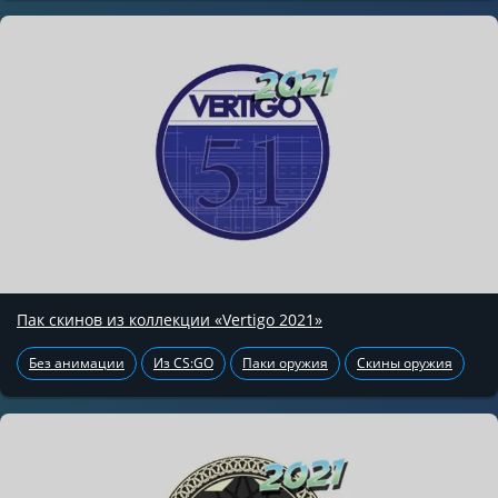
Пак скинов из коллекции «Vertigo 2021»
Без анимации
Из CS:GO
Паки оружия
Скины оружия