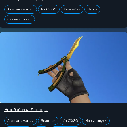
Авто анимация
Из CS:GO
Керамбит
Ножи
Скины оружия
Нож-бабочка Легенды
Авто анимация
Золотые
Из CS:GO
Новые звуки