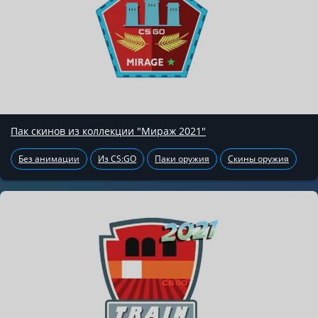
Пак скинов из коллекции "Мираж 2021"
Без анимации
Из CS:GO
Паки оружия
Скины оружия