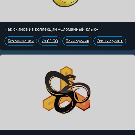
Пак скинов из коллекции «Сломанный клык»
Без анимации
Из CS:GO
Паки оружия
Скины оружия