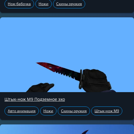
Нож-бабочка
Ножи
Скины оружия
Штык-нож М9 Подземное эхо
Авто анимация
Ножи
Скины оружия
Штык-нож М9