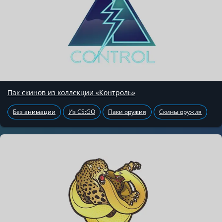
Пак скинов из коллекции «Контроль»
Без анимации
Из CS:GO
Паки оружия
Скины оружия