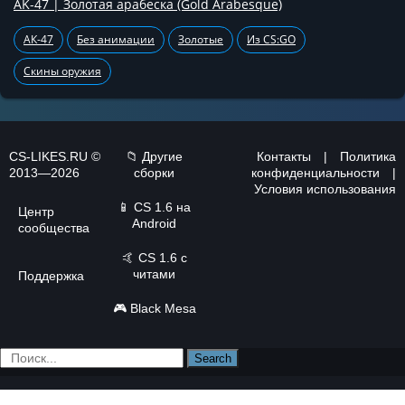
AK-47 | Золотая арабеска (Gold Arabesque)
АК-47
Без анимации
Золотые
Из CS:GO
Скины оружия
CS-LIKES.RU ©
📁 Другие
Контакты
|
Политика
2013—2026
сборки
конфиденциальности
|
Условия использования
📱
CS 1.6 на
Центр
Android
сообщества
🤙
CS 1.6 с
читами
Поддержка
🎮
Black Mesa
Search