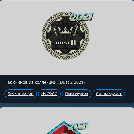
Пак скинов из коллекции «Dust 2 2021»
Без анимации
Из CS:GO
Паки оружия
Скины оружия