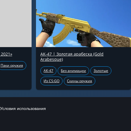
 2021»
AK-47 | Золотая арабеска (Gold
Arabesque)
Паки оружия
АК-47
Без анимации
Золотые
Из CS:GO
Скины оружия
Условия использования