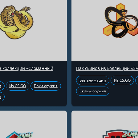
из коллекции «Сломанный
Пак скинов из коллекции «З
Без анимации
Из CS:GO
и
Из CS:GO
Паки оружия
Скины оружия
я