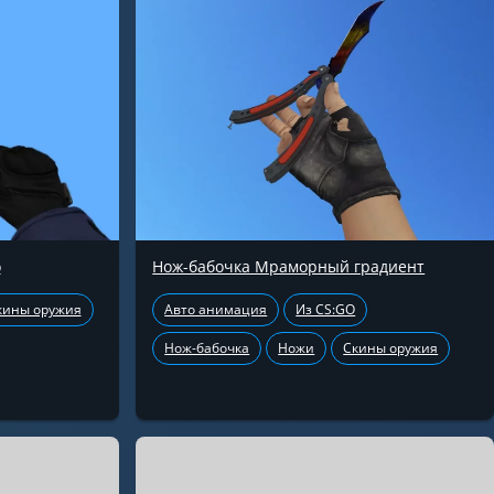
о
Нож-бабочка Мраморный градиент
кины оружия
Авто анимация
Из CS:GO
Нож-бабочка
Ножи
Скины оружия