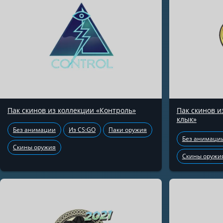
Пак скинов из коллекции «Контроль»
Пак скинов 
клык»
Без анимации
Из CS:GO
Паки оружия
Без анимаци
Скины оружия
Скины оружи