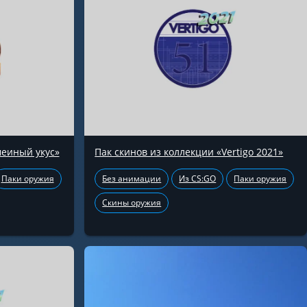
меиный укус»
Пак скинов из коллекции «Vertigo 2021»
Паки оружия
Без анимации
Из CS:GO
Паки оружия
Скины оружия