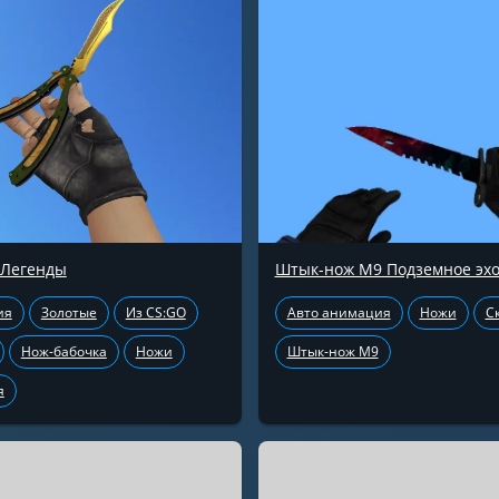
 Легенды
Штык-нож М9 Подземное эх
ия
Золотые
Из CS:GO
Авто анимация
Ножи
С
Нож-бабочка
Ножи
Штык-нож М9
я