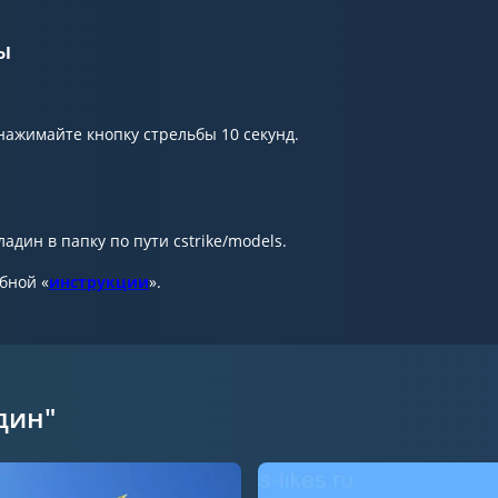
ы
ажимайте кнопку стрельбы 10 секунд.
дин в папку по пути cstrike/models.
обной «
инструкции
».
дин"