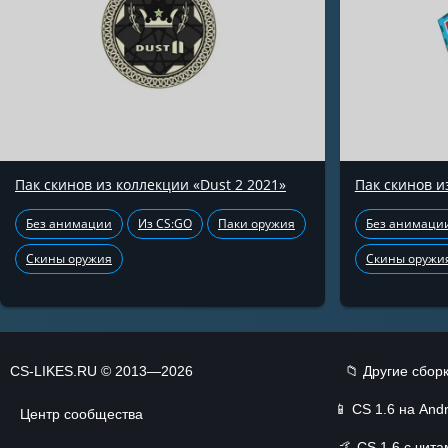
Пак скинов из коллекции «Dust 2 2021»
Пак скинов и
Без анимации
Из CS:GO
Паки оружия
Без анимаци
Скины оружия
Скины оружи
CS-LIKES.RU © 2013—2026
📁 Другие сбор
📱
CS 1.6 на Andr
Центр сообщества
🤙
CS 1.6 с чит