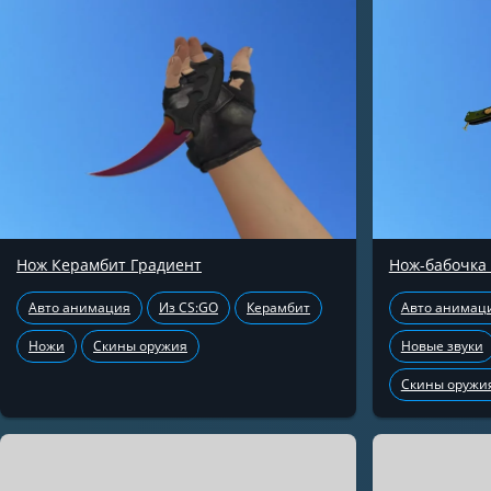
Нож Керамбит Градиент
Нож-бабочка
Авто анимация
Из CS:GO
Керамбит
Авто анимац
Ножи
Скины оружия
Новые звуки
Скины оружи