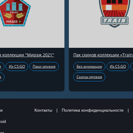
з коллекции "Мираж 2021"
Пак скинов коллекции «Train
и
Из CS:GO
Паки оружия
Без анимации
Из CS:GO
я
Скины оружия
ки
Контакты
|
Политика конфиденциальности
|
oid
ами