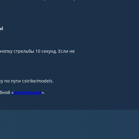
ы
опку стрельбы 10 секунд. Если не
 по пути cstrike/models.
обной «
инструкции
».