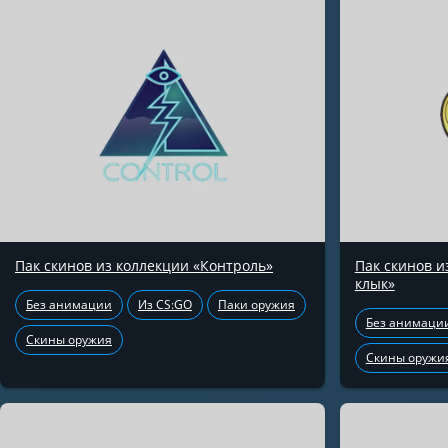
Пак скинов из коллекции «Контроль»
Пак скинов 
клык»
Без анимации
Из CS:GO
Паки оружия
Без анимаци
Скины оружия
Скины оружи