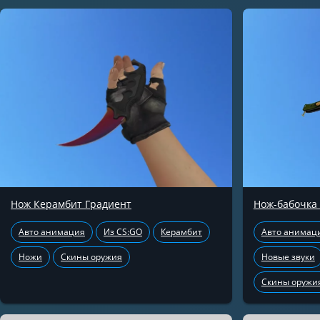
Нож Керамбит Градиент
Нож-бабочка
Авто анимация
Из CS:GO
Керамбит
Авто анимац
Ножи
Скины оружия
Новые звуки
Скины оружи