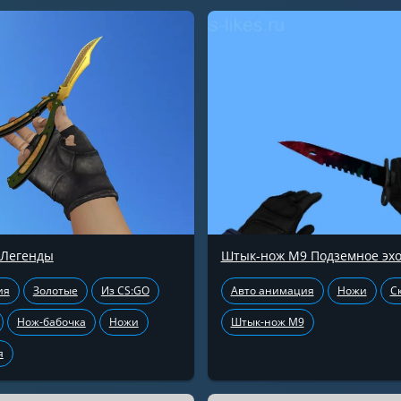
 Легенды
Штык-нож М9 Подземное эх
ия
Золотые
Из CS:GO
Авто анимация
Ножи
С
Нож-бабочка
Ножи
Штык-нож М9
я