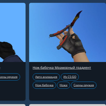
о
Нож-бабочка Мраморный градиент
кины оружия
Авто анимация
Из CS:GO
Нож-бабочка
Ножи
Скины оружия