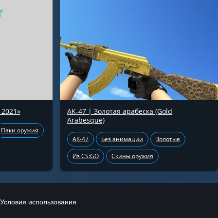
 2021»
AK-47 | Золотая арабеска (Gold
Arabesque)
Паки оружия
АК-47
Без анимации
Золотые
Из CS:GO
Скины оружия
Условия использования