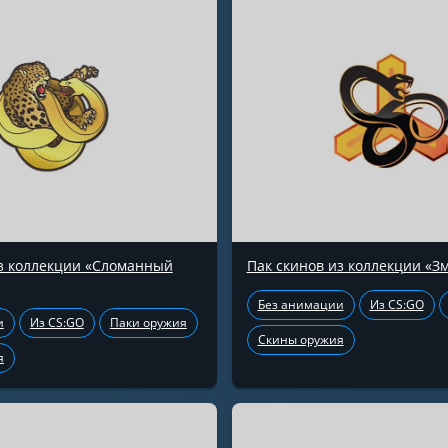
из коллекции «Сломанный
Пак скинов из коллекции «З
Без анимации
Из CS:GO
и
Из CS:GO
Паки оружия
Скины оружия
я