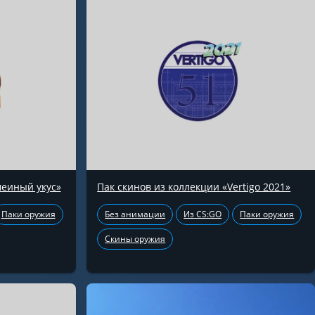
меиный укус»
Пак скинов из коллекции «Vertigo 2021»
Паки оружия
Без анимации
Из CS:GO
Паки оружия
Скины оружия