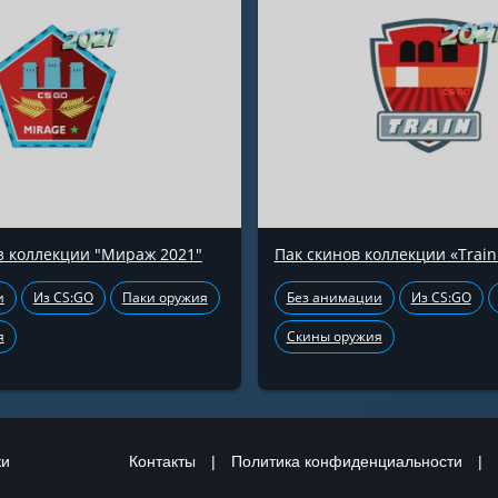
з коллекции "Мираж 2021"
Пак скинов коллекции «Train
и
Из CS:GO
Паки оружия
Без анимации
Из CS:GO
я
Скины оружия
ки
Контакты
|
Политика конфиденциальности
|