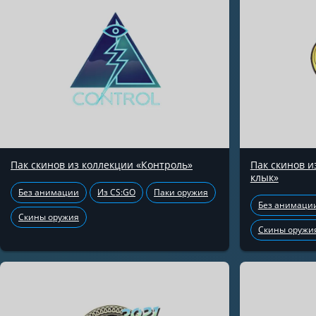
Пак скинов из коллекции «Контроль»
Пак скинов 
клык»
Без анимации
Из CS:GO
Паки оружия
Без анимаци
Скины оружия
Скины оружи