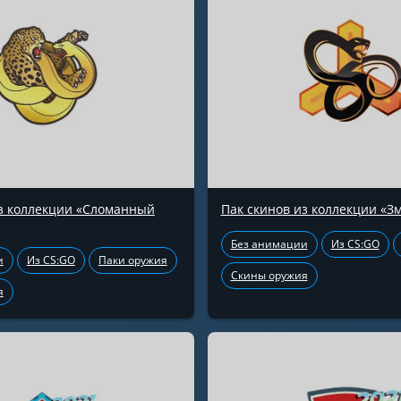
из коллекции «Сломанный
Пак скинов из коллекции «З
Без анимации
Из CS:GO
и
Из CS:GO
Паки оружия
Скины оружия
я