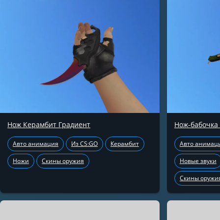
Нож Керамбит Градиент
Нож-бабочка
Авто анимация
Из CS:GO
Керамбит
Авто анимац
Ножи
Скины оружия
Новые звуки
Скины оружи