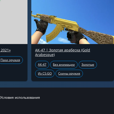
 2021»
AK-47 | Золотая арабеска (Gold
Arabesque)
Паки оружия
АК-47
Без анимации
Золотые
Из CS:GO
Скины оружия
Условия использования