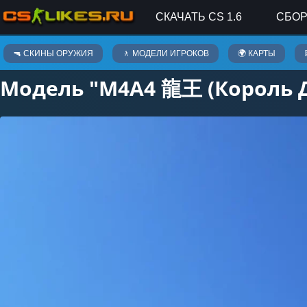
СКАЧАТЬ CS 1.6
СБОР
Скины оружия
🔫 СКИНЫ ОРУЖИЯ
🚶 МОДЕЛИ ИГРОКОВ
🌍 КАРТЫ
Модель "M4A4 龍王 (Король Др