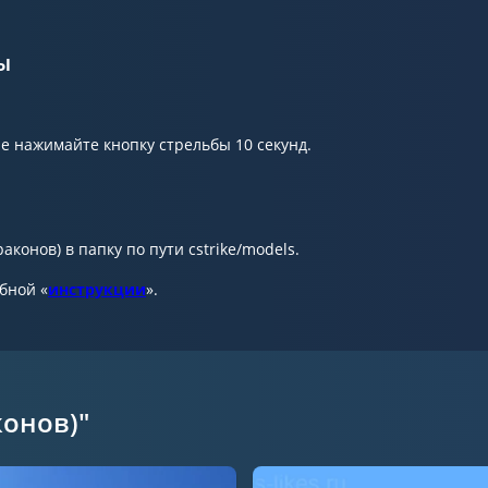
ы
е нажимайте кнопку стрельбы 10 секунд.
онов) в папку по пути cstrike/models.
обной «
инструкции
».
онов)"