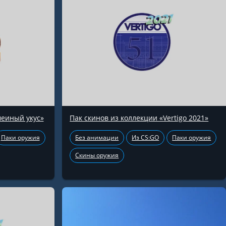
меиный укус»
Пак скинов из коллекции «Vertigo 2021»
Паки оружия
Без анимации
Из CS:GO
Паки оружия
Скины оружия