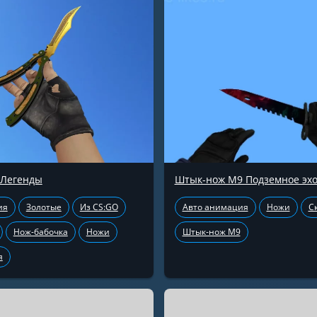
 Легенды
Штык-нож М9 Подземное эх
ия
Золотые
Из CS:GO
Авто анимация
Ножи
С
Нож-бабочка
Ножи
Штык-нож М9
я