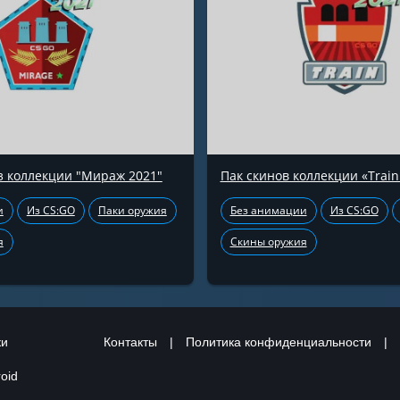
з коллекции "Мираж 2021"
Пак скинов коллекции «Train
и
Из CS:GO
Паки оружия
Без анимации
Из CS:GO
я
Скины оружия
ки
Контакты
|
Политика конфиденциальности
|
oid