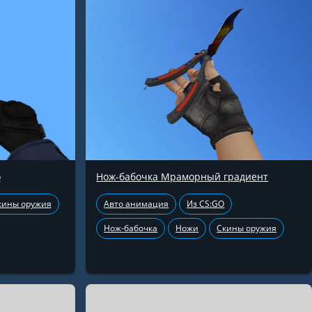
о
Нож-бабочка Мраморный градиент
кины оружия
Авто анимация
Из CS:GO
Нож-бабочка
Ножи
Скины оружия