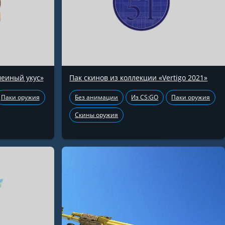
меиный укус»
Пак скинов из коллекции «Vertigo 2021»
Паки оружия
Без анимации
Из CS:GO
Паки оружия
Скины оружия