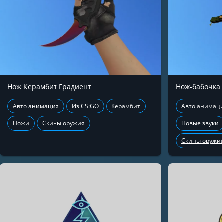
Нож Керамбит Градиент
Нож-бабочка
Авто анимация
Из CS:GO
Керамбит
Авто анимац
Ножи
Скины оружия
Новые звуки
Скины оружи