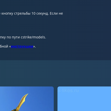
кнопку стрельбы 10 секунд. Если не
ку по пути cstrike/models.
обной «
инструкции
».