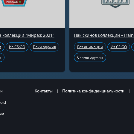
з коллекции "Мираж 2021"
Пак скинов коллекции «Train
и
Из CS:GO
Паки оружия
Без анимации
Из CS:GO
я
Скины оружия
ки
Контакты
|
Политика конфиденциальности
|
oid
ами