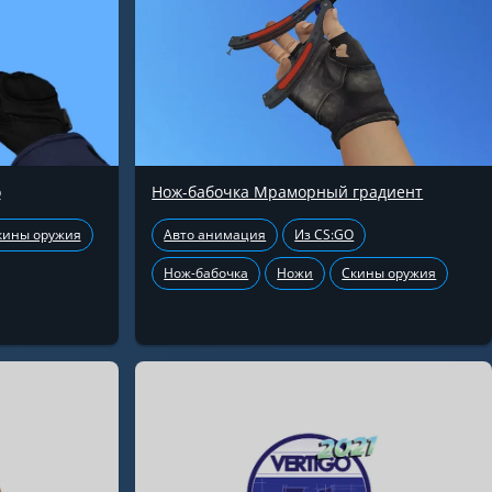
о
Нож-бабочка Мраморный градиент
кины оружия
Авто анимация
Из CS:GO
Нож-бабочка
Ножи
Скины оружия