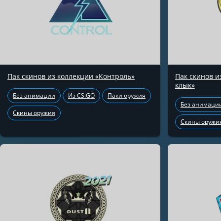
Пак скинов из коллекции «Контроль»
Пак скинов 
клык»
Без анимации
Из CS:GO
Паки оружия
Без анимаци
Скины оружия
Скины оружи