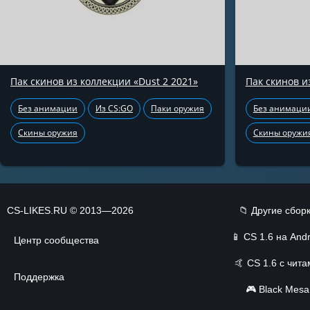
Пак скинов из коллекции «Dust 2 2021»
Пак скинов и
Без анимации
Из CS:GO
Паки оружия
Без анимаци
Скины оружия
Скины оружи
CS-LIKES.RU © 2013—2026
📁 Другие сбор
📱
CS 1.6 на Andr
Центр сообщества
🤙
CS 1.6 с чит
Поддержка
🎮
Black Mesa