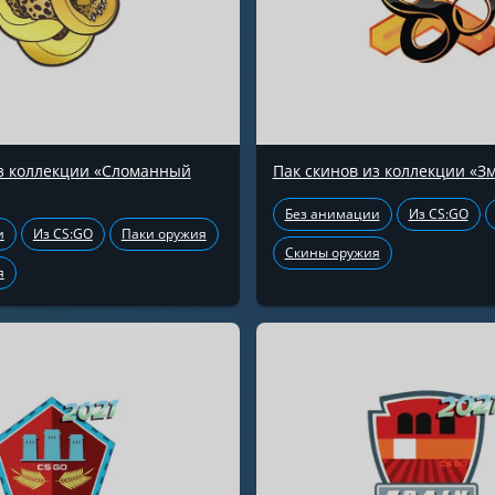
из коллекции «Сломанный
Пак скинов из коллекции «З
Без анимации
Из CS:GO
и
Из CS:GO
Паки оружия
Скины оружия
я