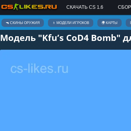
СКАЧАТЬ CS 1.6
СБОР
Скины оружия
🔫 СКИНЫ ОРУЖИЯ
🚶 МОДЕЛИ ИГРОКОВ
🌍 КАРТЫ
Модель "Kfu’s CoD4 Bomb" дл