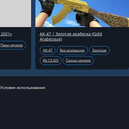
 2021»
AK-47 | Золотая арабеска (Gold
Arabesque)
Паки оружия
АК-47
Без анимации
Золотые
Из CS:GO
Скины оружия
Условия использования