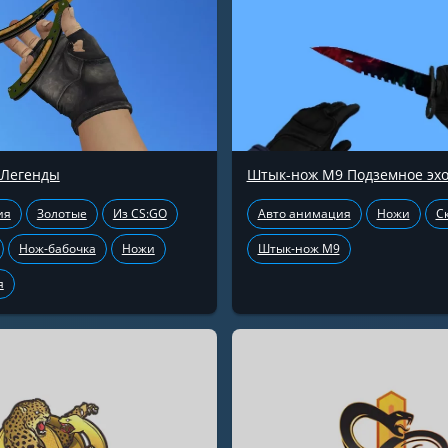
 Легенды
Штык-нож М9 Подземное эх
ия
Золотые
Из CS:GO
Авто анимация
Ножи
С
Нож-бабочка
Ножи
Штык-нож М9
я