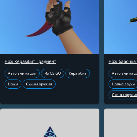
Нож Керамбит Градиент
Нож-бабочка
Авто анимация
Из CS:GO
Керамбит
Авто анимац
Ножи
Скины оружия
Новые звуки
Скины оружи