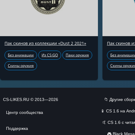
Пак скинов из коллекции «Dust 2 2021»
Пак скинов и
Без анимации
Из CS:GO
Паки оружия
Без анимаци
Скины оружия
Скины оружи
CS-LIKES.RU © 2013—2026
📁 Другие сбор
📱
CS 1.6 на Andr
Центр сообщества
🤙
CS 1.6 с чит
Поддержка
🎮
Black Mesa