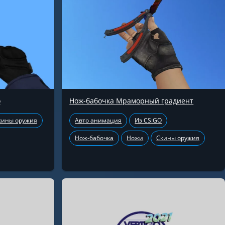
о
Нож-бабочка Мраморный градиент
кины оружия
Авто анимация
Из CS:GO
Нож-бабочка
Ножи
Скины оружия