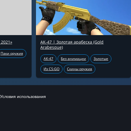
 2021»
AK-47 | Золотая арабеска (Gold
Arabesque)
Паки оружия
АК-47
Без анимации
Золотые
Из CS:GO
Скины оружия
Условия использования