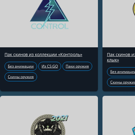
Пак скинов из коллекции «Контроль»
Пак скинов 
клык»
Без анимации
Из CS:GO
Паки оружия
Без анимаци
Скины оружия
Скины оружи