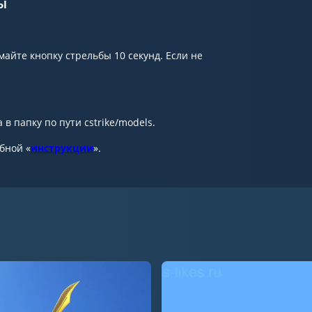
ы
майте кнопку стрельбы 10 секунд. Если не
в папку по пути cstrike/models.
обной «
инструкции
».