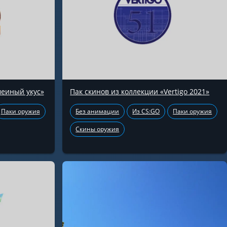
меиный укус»
Пак скинов из коллекции «Vertigo 2021»
Паки оружия
Без анимации
Из CS:GO
Паки оружия
Скины оружия