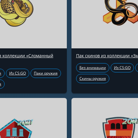
из коллекции «Сломанный
Пак скинов из коллекции «З
Без анимации
Из CS:GO
и
Из CS:GO
Паки оружия
Скины оружия
я