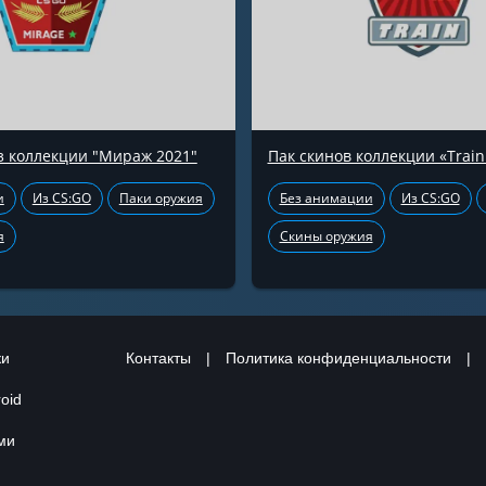
з коллекции "Мираж 2021"
Пак скинов коллекции «Train
и
Из CS:GO
Паки оружия
Без анимации
Из CS:GO
я
Скины оружия
ки
Контакты
|
Политика конфиденциальности
|
oid
ами