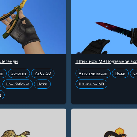
 Легенды
Штык-нож М9 Подземное эх
ия
Золотые
Из CS:GO
Авто анимация
Ножи
С
Нож-бабочка
Ножи
Штык-нож М9
я