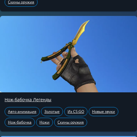
Скины оружия
Нож-бабочка Легенды
Авто анимация
Золотые
Из CS:GO
Новые звуки
Нож-бабочка
Ножи
Скины оружия