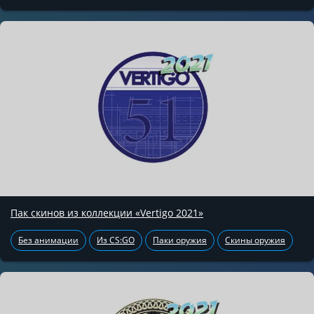
Пак скинов из коллекции «Vertigo 2021»
Без анимации
Из CS:GO
Паки оружия
Скины оружия