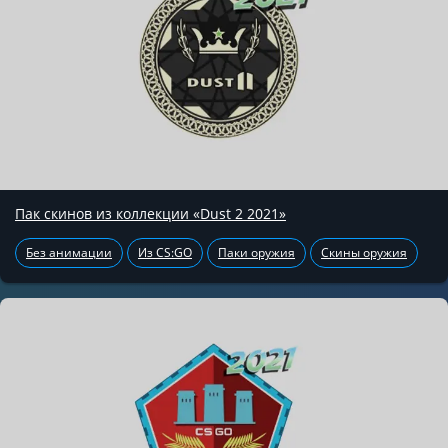
Пак скинов из коллекции «Dust 2 2021»
Без анимации
Из CS:GO
Паки оружия
Скины оружия