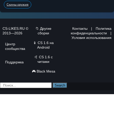
Скины оружия
CS-LIKES.RU ©
📁 Другие
Контакты
|
Политика
2013—2026
сборки
конфиденциальности
|
Условия использования
📱
CS 1.6 на
Центр
Android
сообщества
🤙
CS 1.6 с
читами
Поддержка
🎮
Black Mesa
Search