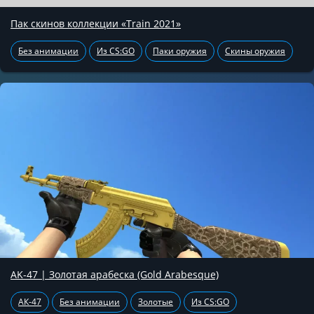
Пак скинов коллекции «Train 2021»
Без анимации
Из CS:GO
Паки оружия
Скины оружия
AK-47 | Золотая арабеска (Gold Arabesque)
АК-47
Без анимации
Золотые
Из CS:GO