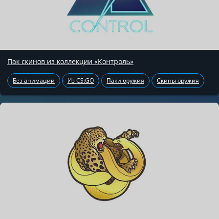
Пак скинов из коллекции «Контроль»
Без анимации
Из CS:GO
Паки оружия
Скины оружия