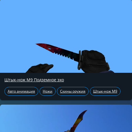
Штык-нож М9 Подземное эхо
Авто анимация
Ножи
Скины оружия
Штык-нож М9