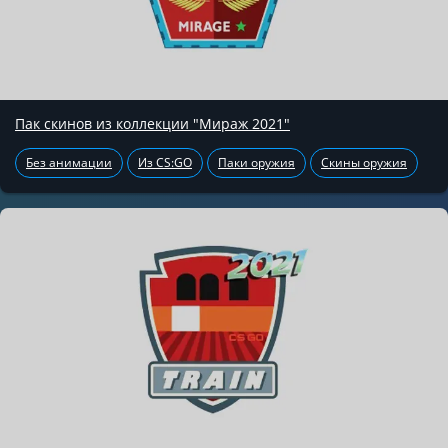
Пак скинов из коллекции "Мираж 2021"
Без анимации
Из CS:GO
Паки оружия
Скины оружия