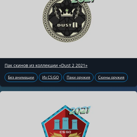
Пак скинов из коллекции «Dust 2 2021»
Без анимации
Из CS:GO
Паки оружия
Скины оружия