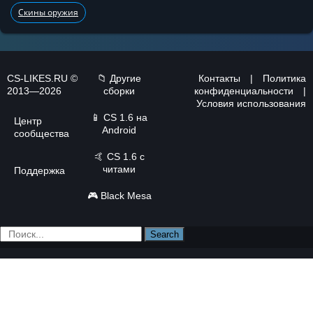
Скины оружия
CS-LIKES.RU ©
📁 Другие
Контакты
|
Политика
2013—2026
сборки
конфиденциальности
|
Условия использования
📱
CS 1.6 на
Центр
Android
сообщества
🤙
CS 1.6 с
читами
Поддержка
🎮
Black Mesa
Search