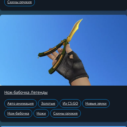
Скины оружия
Нож-бабочка Легенды
Авто анимация
Золотые
Из CS:GO
Новые звуки
Нож-бабочка
Ножи
Скины оружия