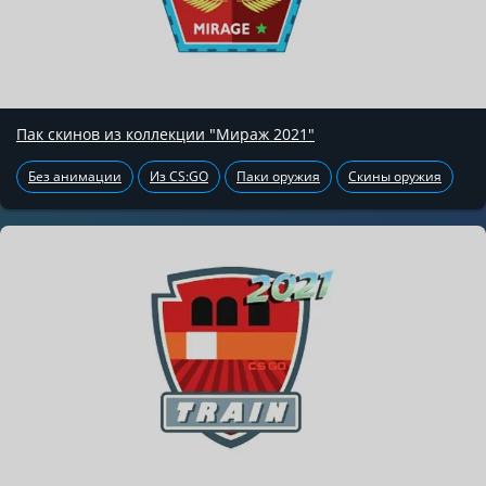
Пак скинов из коллекции "Мираж 2021"
Без анимации
Из CS:GO
Паки оружия
Скины оружия