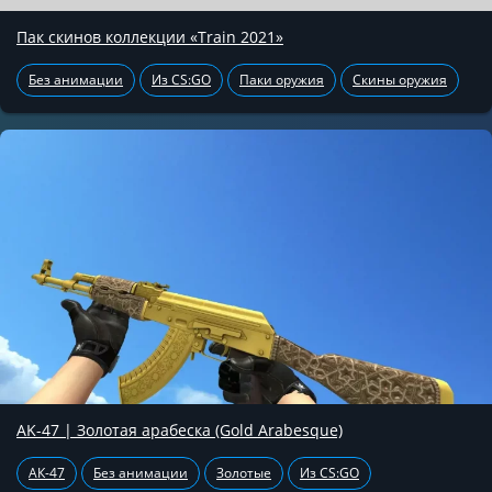
Пак скинов коллекции «Train 2021»
Без анимации
Из CS:GO
Паки оружия
Скины оружия
AK-47 | Золотая арабеска (Gold Arabesque)
АК-47
Без анимации
Золотые
Из CS:GO