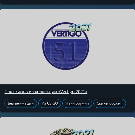
Пак скинов из коллекции «Vertigo 2021»
Без анимации
Из CS:GO
Паки оружия
Скины оружия