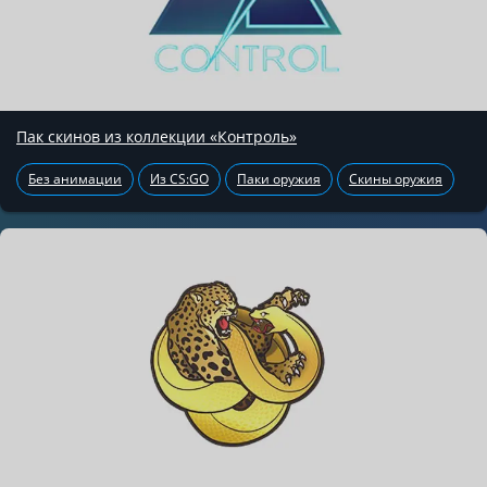
Пак скинов из коллекции «Контроль»
Без анимации
Из CS:GO
Паки оружия
Скины оружия