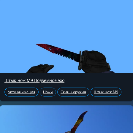
Штык-нож М9 Подземное эхо
Авто анимация
Ножи
Скины оружия
Штык-нож М9