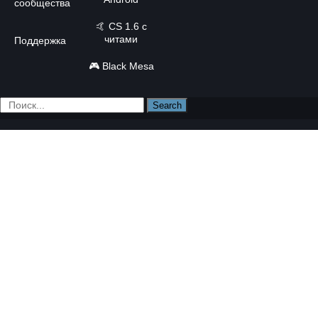
сообщества
🤙
CS 1.6 с
читами
Поддержка
🎮
Black Mesa
Search