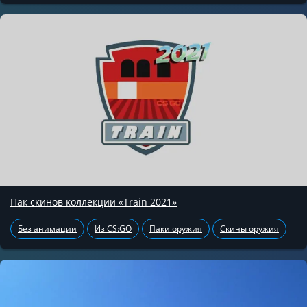
Пак скинов коллекции «Train 2021»
Без анимации
Из CS:GO
Паки оружия
Скины оружия