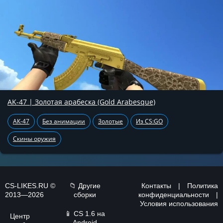
AK-47 | Золотая арабеска (Gold Arabesque)
АК-47
Без анимации
Золотые
Из CS:GO
Скины оружия
CS-LIKES.RU ©
📁 Другие
Контакты
|
Политика
2013—2026
сборки
конфиденциальности
|
Условия использования
📱
CS 1.6 на
Центр
Android