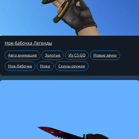
Нож-бабочка Легенды
Авто анимация
Золотые
Из CS:GO
Новые звуки
Нож-бабочка
Ножи
Скины оружия