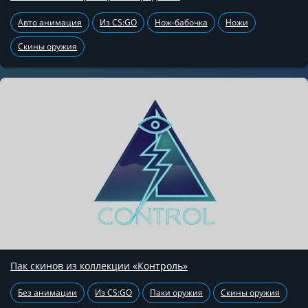
Авто анимация
Из CS:GO
Нож-бабочка
Ножи
Скины оружия
Пак скинов из коллекции «Контроль»
Без анимации
Из CS:GO
Паки оружия
Скины оружия