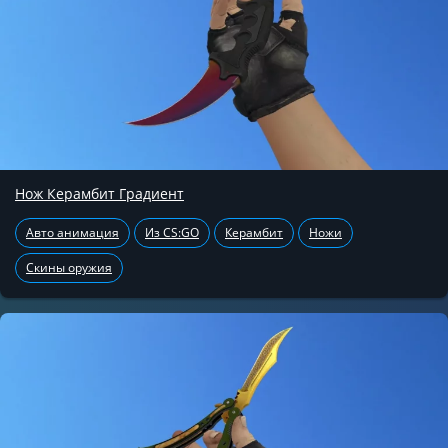
Нож Керамбит Градиент
Авто анимация
Из CS:GO
Керамбит
Ножи
Скины оружия