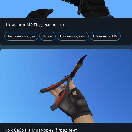
Штык-нож М9 Подземное эхо
Авто анимация
Ножи
Скины оружия
Штык-нож М9
Нож-бабочка Мраморный градиент