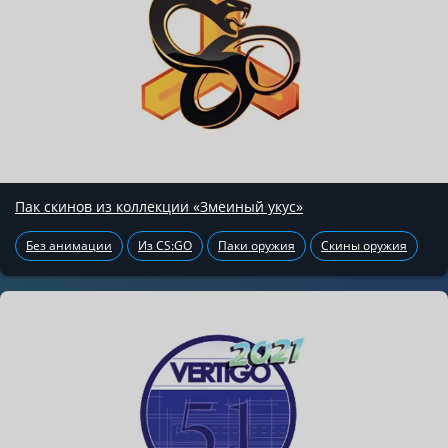
Пак скинов из коллекции «Змеиный укус»
Без анимации
Из CS:GO
Паки оружия
Скины оружия