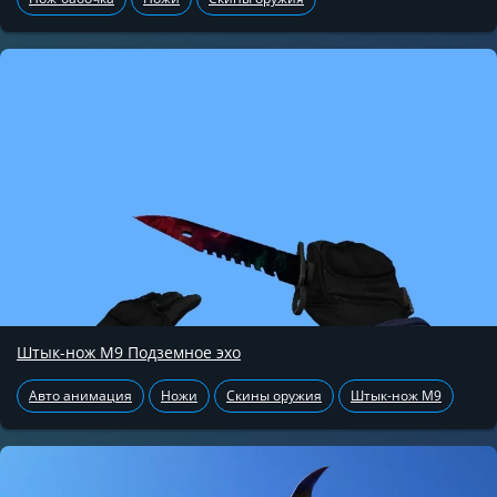
Штык-нож М9 Подземное эхо
Авто анимация
Ножи
Скины оружия
Штык-нож М9