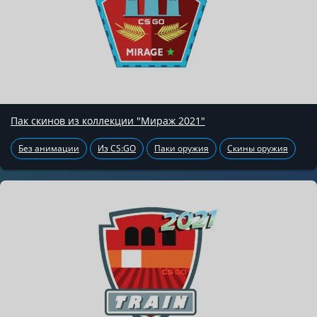
Пак скинов из коллекции "Мираж 2021"
Без анимации
Из CS:GO
Паки оружия
Скины оружия