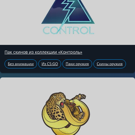
Пак скинов из коллекции «Контроль»
Без анимации
Из CS:GO
Паки оружия
Скины оружия