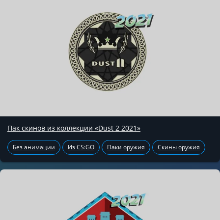
Пак скинов из коллекции «Dust 2 2021»
Без анимации
Из CS:GO
Паки оружия
Скины оружия