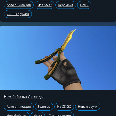
Авто анимация
Из CS:GO
Керамбит
Ножи
Скины оружия
Нож-бабочка Легенды
Авто анимация
Золотые
Из CS:GO
Новые звуки
Нож-бабочка
Ножи
Скины оружия