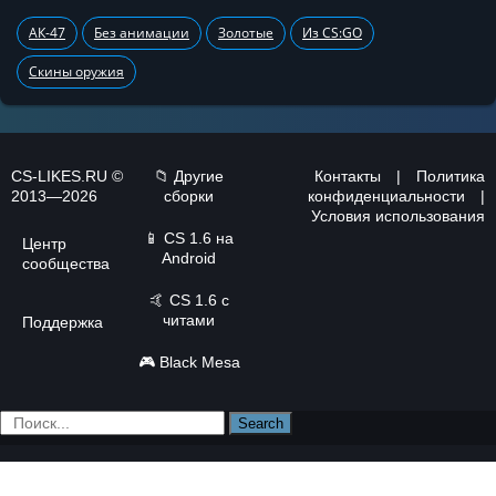
АК-47
Без анимации
Золотые
Из CS:GO
Скины оружия
CS-LIKES.RU ©
📁 Другие
Контакты
|
Политика
2013—2026
сборки
конфиденциальности
|
Условия использования
📱
CS 1.6 на
Центр
Android
сообщества
🤙
CS 1.6 с
читами
Поддержка
🎮
Black Mesa
Search