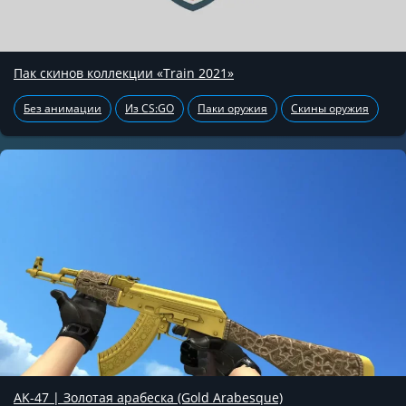
Пак скинов коллекции «Train 2021»
Без анимации
Из CS:GO
Паки оружия
Скины оружия
AK-47 | Золотая арабеска (Gold Arabesque)