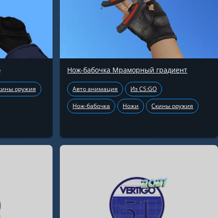
о
Нож-бабочка Мраморный градиент
кины оружия
Авто анимация
Из CS:GO
Нож-бабочка
Ножи
Скины оружия