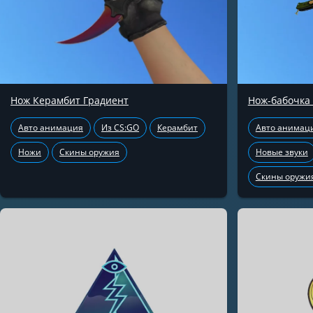
Нож Керамбит Градиент
Нож-бабочка
Авто анимация
Из CS:GO
Керамбит
Авто анимац
Ножи
Скины оружия
Новые звуки
Скины оружи