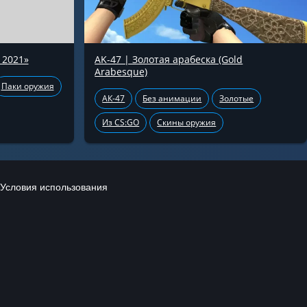
 2021»
AK-47 | Золотая арабеска (Gold
Arabesque)
Паки оружия
АК-47
Без анимации
Золотые
Из CS:GO
Скины оружия
Условия использования