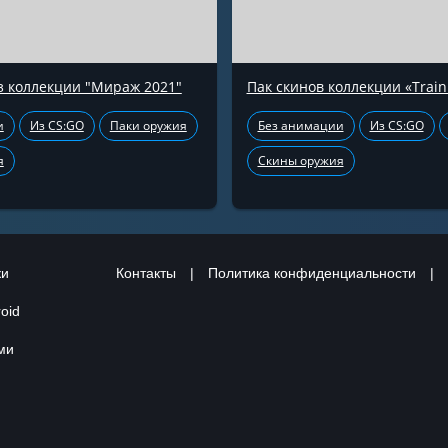
з коллекции "Мираж 2021"
Пак скинов коллекции «Train
и
Из CS:GO
Паки оружия
Без анимации
Из CS:GO
я
Скины оружия
ки
Контакты
|
Политика конфиденциальности
|
oid
ами