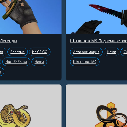
 Легенды
Штык-нож М9 Подземное эх
ия
Золотые
Из CS:GO
Авто анимация
Ножи
С
Нож-бабочка
Ножи
Штык-нож М9
я