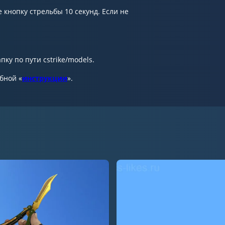
кнопку стрельбы 10 секунд. Если не
ку по пути cstrike/models.
обной «
инструкции
».