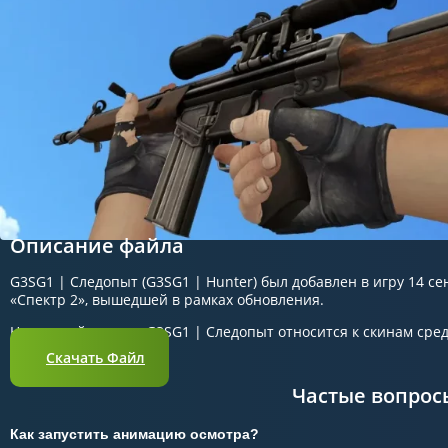
Описание файла
G3SG1 | Следопыт (G3SG1 | Hunter) был добавлен в игру 14 се
«Спектр 2», вышедшей в рамках обновления.
На данный момент G3SG1 | Следопыт относится к скинам сре
Скачать Файл
Частые вопрос
Как запустить анимацию осмотра?