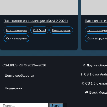
Пак скинов из коллекции «Dust 2 2021»
Пак скинов и
Без анимации
Из CS:GO
Паки оружия
Без анимаци
Скины оружия
Скины оружи
CS-LIKES.RU © 2013—2026
📁 Другие сбор
📱
CS 1.6 на Andr
Центр сообщества
🤙
CS 1.6 с чит
Поддержка
🎮
Black Mesa
Search