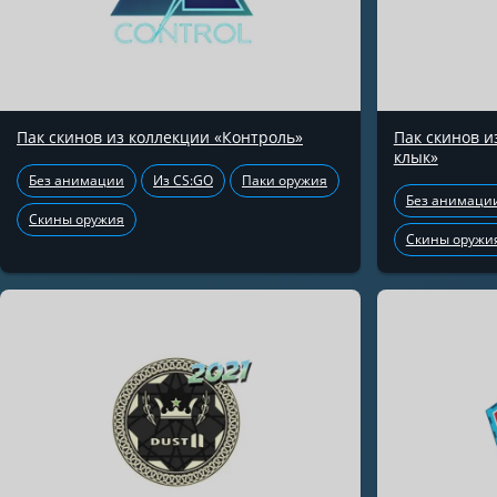
Пак скинов из коллекции «Контроль»
Пак скинов 
клык»
Без анимации
Из CS:GO
Паки оружия
Без анимаци
Скины оружия
Скины оружи