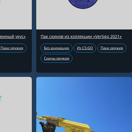
меиный укус»
Пак скинов из коллекции «Vertigo 2021»
Паки оружия
Без анимации
Из CS:GO
Паки оружия
Скины оружия