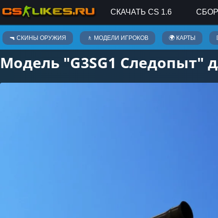
СКАЧАТЬ CS 1.6
СБОР
Скины оружия
🔫 СКИНЫ ОРУЖИЯ
🚶 МОДЕЛИ ИГРОКОВ
🌍 КАРТЫ
Модель "G3SG1 Следопыт" дл