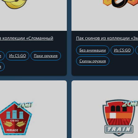
из коллекции «Сломанный
Пак скинов из коллекции «З
Без анимации
Из CS:GO
и
Из CS:GO
Паки оружия
Скины оружия
я