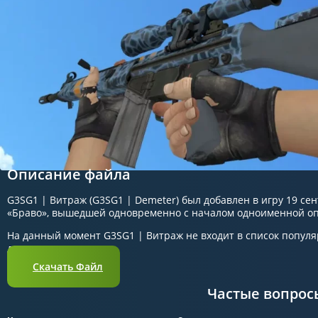
Описание файла
G3SG1 | Витраж (G3SG1 | Demeter) был добавлен в игру 19 сен
«Браво», вышедшей одновременно с началом одноименной о
На данный момент G3SG1 | Витраж не входит в список популя
довольно редко.
Скачать Файл
Частые вопрос