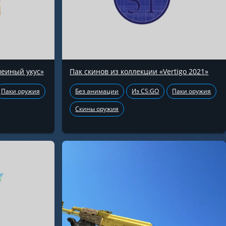
меиный укус»
Пак скинов из коллекции «Vertigo 2021»
Паки оружия
Без анимации
Из CS:GO
Паки оружия
Скины оружия