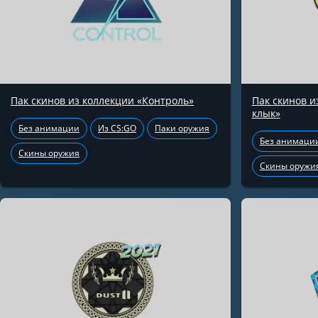
Пак скинов из коллекции «Контроль»
Пак скинов 
клык»
Без анимации
Из CS:GO
Паки оружия
Без анимаци
Скины оружия
Скины оружи