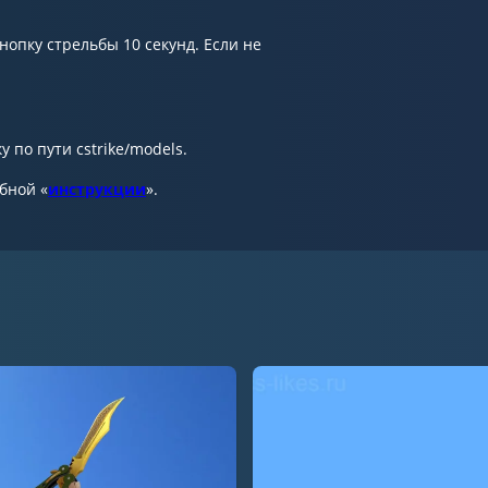
опку стрельбы 10 секунд. Если не
 по пути cstrike/models.
обной «
инструкции
».