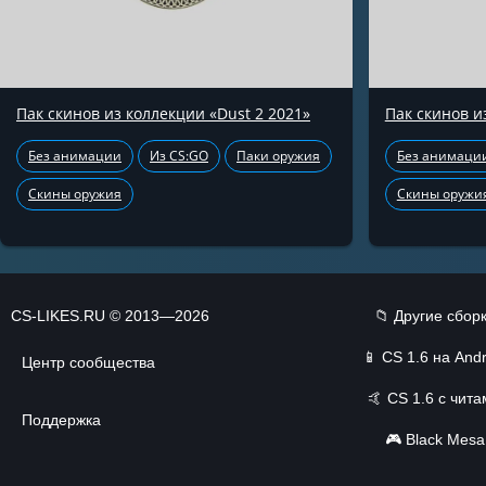
Пак скинов из коллекции «Dust 2 2021»
Пак скинов и
Без анимации
Из CS:GO
Паки оружия
Без анимаци
Скины оружия
Скины оружи
CS-LIKES.RU © 2013—2026
📁 Другие сбор
📱
CS 1.6 на Andr
Центр сообщества
🤙
CS 1.6 с чит
Поддержка
🎮
Black Mesa