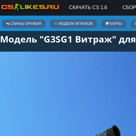
СКАЧАТЬ CS 1.6
СБОР
Скины оружия
🔫 СКИНЫ ОРУЖИЯ
🚶 МОДЕЛИ ИГРОКОВ
🌍 КАРТЫ
Модель "G3SG1 Витраж" для 