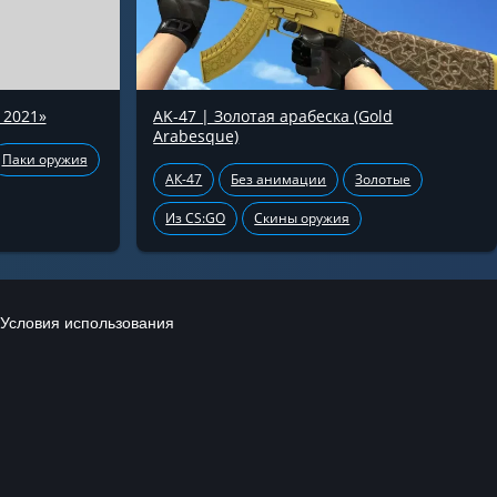
 2021»
AK-47 | Золотая арабеска (Gold
Arabesque)
Паки оружия
АК-47
Без анимации
Золотые
Из CS:GO
Скины оружия
Условия использования