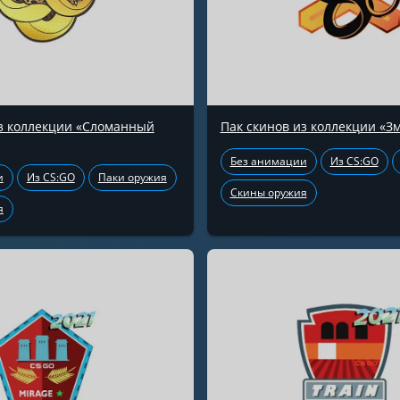
из коллекции «Сломанный
Пак скинов из коллекции «З
Без анимации
Из CS:GO
и
Из CS:GO
Паки оружия
Скины оружия
я