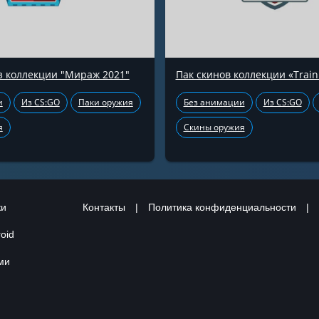
з коллекции "Мираж 2021"
Пак скинов коллекции «Train
и
Из CS:GO
Паки оружия
Без анимации
Из CS:GO
я
Скины оружия
ки
Контакты
|
Политика конфиденциальности
|
oid
ами