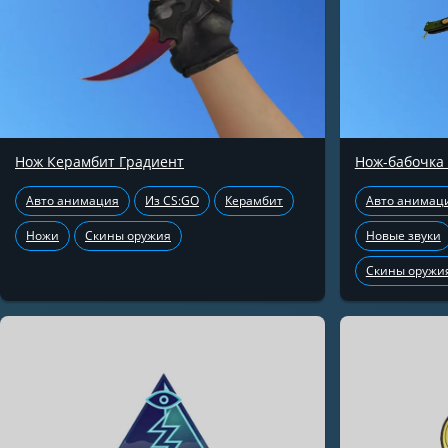
Нож Керамбит Градиент
Нож-бабочка
Авто анимация
Из CS:GO
Керамбит
Авто анимац
Ножи
Скины оружия
Новые звуки
Скины оружи