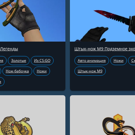
 Легенды
Штык-нож М9 Подземное эх
ия
Золотые
Из CS:GO
Авто анимация
Ножи
С
Нож-бабочка
Ножи
Штык-нож М9
я