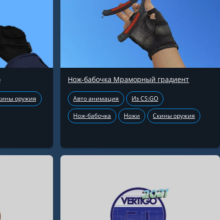
о
Нож-бабочка Мраморный градиент
кины оружия
Авто анимация
Из CS:GO
Нож-бабочка
Ножи
Скины оружия