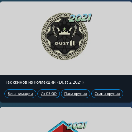
Пак скинов из коллекции «Dust 2 2021»
Без анимации
Из CS:GO
Паки оружия
Скины оружия