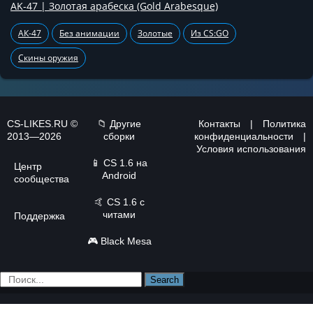
AK-47 | Золотая арабеска (Gold Arabesque)
АК-47
Без анимации
Золотые
Из CS:GO
Скины оружия
CS-LIKES.RU ©
📁 Другие
Контакты
|
Политика
2013—2026
сборки
конфиденциальности
|
Условия использования
📱
CS 1.6 на
Центр
Android
сообщества
🤙
CS 1.6 с
читами
Поддержка
🎮
Black Mesa
Search