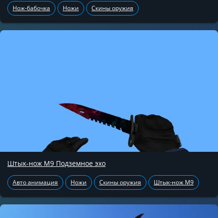
Нож-бабочка
Ножи
Скины оружия
Штык-нож М9 Подземное эхо
Авто анимация
Ножи
Скины оружия
Штык-нож М9