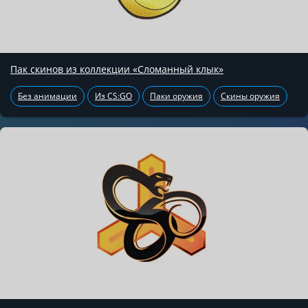
Пак скинов из коллекции «Сломанный клык»
Без анимации
Из CS:GO
Паки оружия
Скины оружия