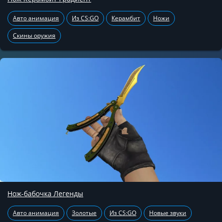
Авто анимация
Из CS:GO
Керамбит
Ножи
Скины оружия
Нож-бабочка Легенды
Авто анимация
Золотые
Из CS:GO
Новые звуки