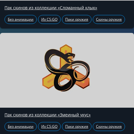
Пак скинов из коллекции «Сломанный клык»
Без анимации
Из CS:GO
Паки оружия
Скины оружия
Пак скинов из коллекции «Змеиный укус»
Без анимации
Из CS:GO
Паки оружия
Скины оружия