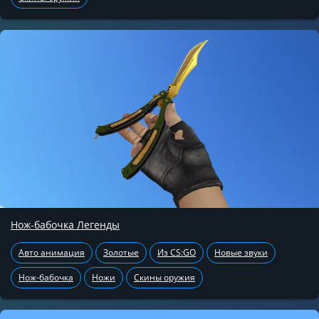
Нож-бабочка Легенды
Авто анимация
Золотые
Из CS:GO
Новые звуки
Нож-бабочка
Ножи
Скины оружия