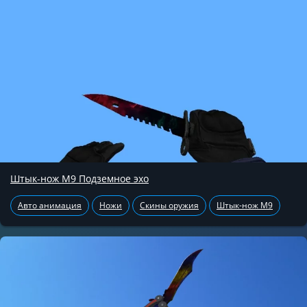
Штык-нож М9 Подземное эхо
Авто анимация
Ножи
Скины оружия
Штык-нож М9