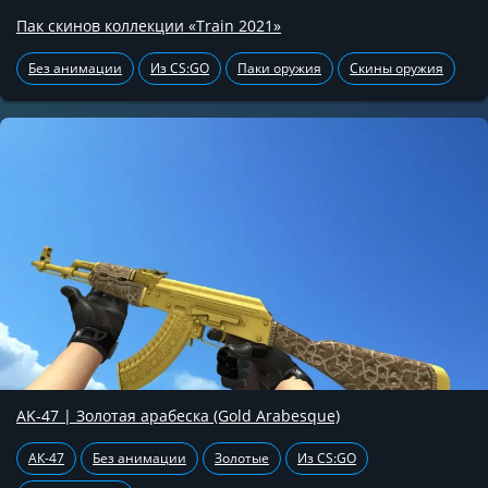
Пак скинов коллекции «Train 2021»
Без анимации
Из CS:GO
Паки оружия
Скины оружия
AK-47 | Золотая арабеска (Gold Arabesque)
АК-47
Без анимации
Золотые
Из CS:GO