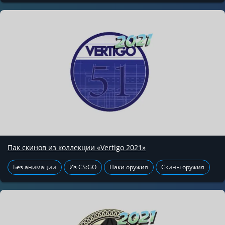
Пак скинов из коллекции «Vertigo 2021»
Без анимации
Из CS:GO
Паки оружия
Скины оружия