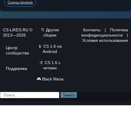
Скины оружия
CS-LIKES.RU ©
📁 Другие
Контакты
|
Политика
2013—2026
сборки
конфиденциальности
|
Условия использования
📱
CS 1.6 на
Центр
Android
сообщества
🤙
CS 1.6 с
читами
Поддержка
🎮
Black Mesa
Search