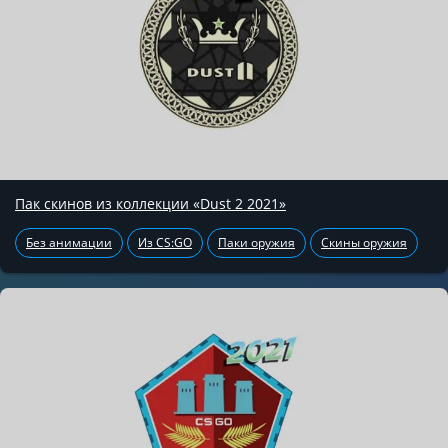
Пак скинов из коллекции «Dust 2 2021»
Без анимации
Из CS:GO
Паки оружия
Скины оружия