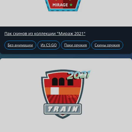
Пак скинов из коллекции "Мираж 2021"
Без анимации
Из CS:GO
Паки оружия
Скины оружия