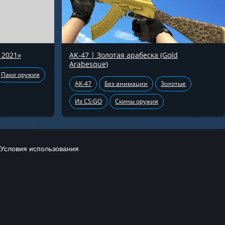
 2021»
AK-47 | Золотая арабеска (Gold
Arabesque)
Паки оружия
АК-47
Без анимации
Золотые
Из CS:GO
Скины оружия
Условия использования