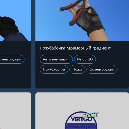
о
Нож-бабочка Мраморный градиент
кины оружия
Авто анимация
Из CS:GO
Нож-бабочка
Ножи
Скины оружия