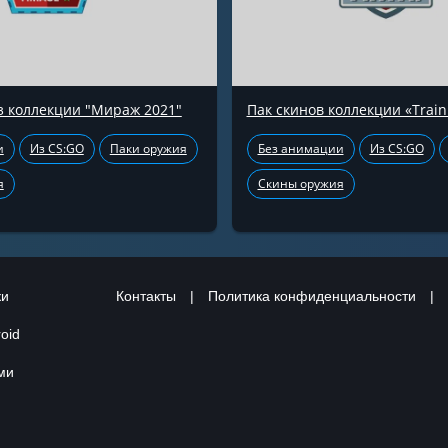
з коллекции "Мираж 2021"
Пак скинов коллекции «Train
и
Из CS:GO
Паки оружия
Без анимации
Из CS:GO
я
Скины оружия
ки
Контакты
|
Политика конфиденциальности
|
oid
ами