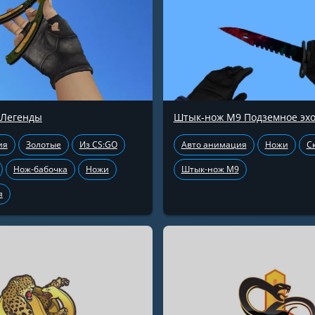
 Легенды
Штык-нож М9 Подземное эх
ия
Золотые
Из CS:GO
Авто анимация
Ножи
С
Нож-бабочка
Ножи
Штык-нож М9
я