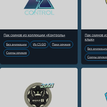
Пак скинов из коллекции «Контроль»
Пак скинов 
клык»
Без анимации
Из CS:GO
Паки оружия
Без анимаци
Скины оружия
Скины оружи