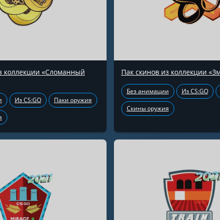
из коллекции «Сломанный
Пак скинов из коллекции «З
Без анимации
Из CS:GO
и
Из CS:GO
Паки оружия
Скины оружия
я