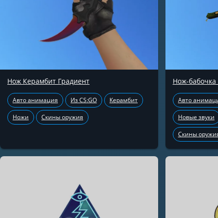
Нож Керамбит Градиент
Нож-бабочка
Авто анимация
Из CS:GO
Керамбит
Авто анимац
Ножи
Скины оружия
Новые звуки
Скины оружи