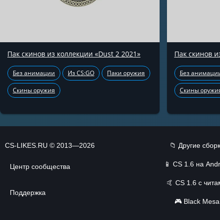
Пак скинов из коллекции «Dust 2 2021»
Пак скинов и
Без анимации
Из CS:GO
Паки оружия
Без анимаци
Скины оружия
Скины оружи
CS-LIKES.RU © 2013—2026
📁 Другие сбор
📱
CS 1.6 на Andr
Центр сообщества
🤙
CS 1.6 с чит
Поддержка
🎮
Black Mesa