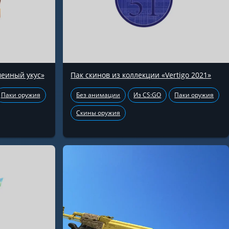
меиный укус»
Пак скинов из коллекции «Vertigo 2021»
Паки оружия
Без анимации
Из CS:GO
Паки оружия
Скины оружия