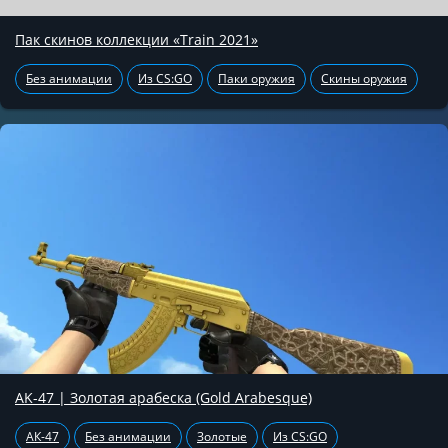
Пак скинов коллекции «Train 2021»
Без анимации
Из CS:GO
Паки оружия
Скины оружия
AK-47 | Золотая арабеска (Gold Arabesque)
АК-47
Без анимации
Золотые
Из CS:GO