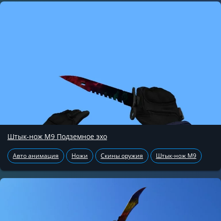
Штык-нож М9 Подземное эхо
Авто анимация
Ножи
Скины оружия
Штык-нож М9