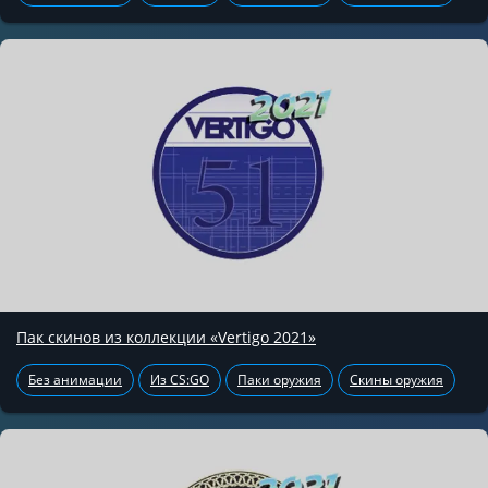
Пак скинов из коллекции «Vertigo 2021»
Без анимации
Из CS:GO
Паки оружия
Скины оружия