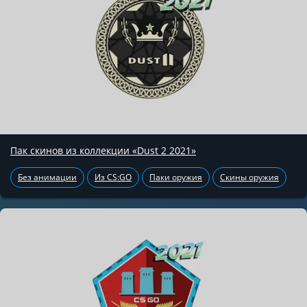
Пак скинов из коллекции «Dust 2 2021»
Без анимации
Из CS:GO
Паки оружия
Скины оружия