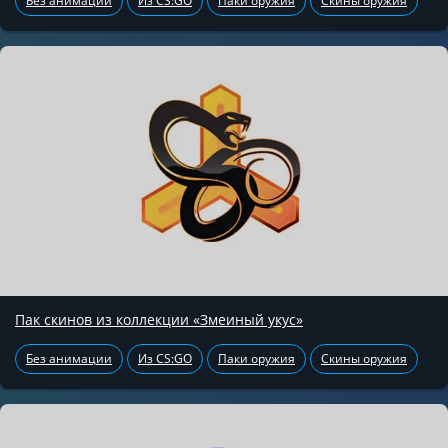
Без анимации
Из CS:GO
Паки оружия
Скины оружия
Пак скинов из коллекции «Змеиный укус»
Без анимации
Из CS:GO
Паки оружия
Скины оружия