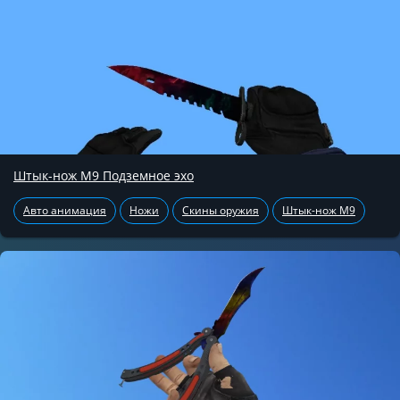
Штык-нож М9 Подземное эхо
Авто анимация
Ножи
Скины оружия
Штык-нож М9