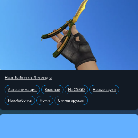
Нож-бабочка Легенды
Авто анимация
Золотые
Из CS:GO
Новые звуки
Нож-бабочка
Ножи
Скины оружия