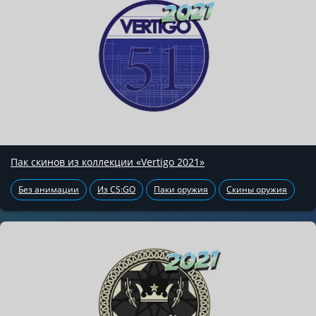
Пак скинов из коллекции «Vertigo 2021»
Без анимации
Из CS:GO
Паки оружия
Скины оружия