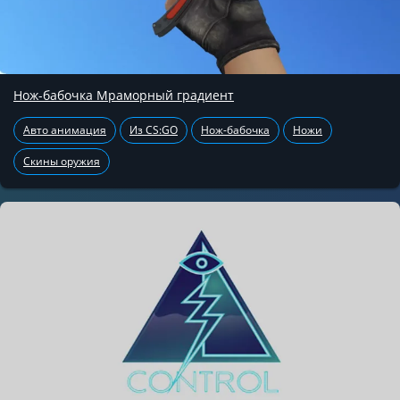
Нож-бабочка Мраморный градиент
Авто анимация
Из CS:GO
Нож-бабочка
Ножи
Скины оружия