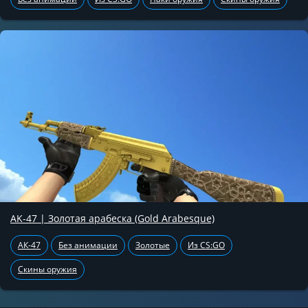
AK-47 | Золотая арабеска (Gold Arabesque)
АК-47
Без анимации
Золотые
Из CS:GO
Скины оружия