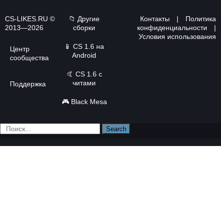
CS-LIKES.RU ©
📁 Другие
Контакты
|
Политика
2013—2026
сборки
конфиденциальности
|
Условия использования
📱
CS 1.6 на
Центр
Android
сообщества
🤙
CS 1.6 с
читами
Поддержка
🎮
Black Mesa
Search