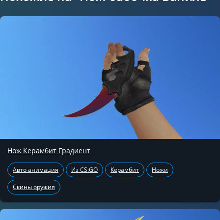
Нож Керамбит Градиент
Авто анимация
Из CS:GO
Керамбит
Ножи
Скины оружия