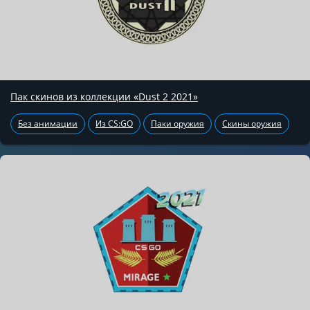
Пак скинов из коллекции «Dust 2 2021»
Без анимации
Из CS:GO
Паки оружия
Скины оружия