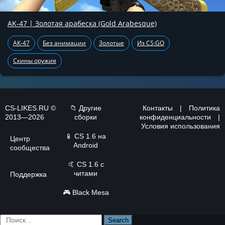
AK-47 | Золотая арабеска (Gold Arabesque)
АК-47
Без анимации
Золотые
Из CS:GO
Скины оружия
CS-LIKES.RU ©
📁 Другие
Контакты
|
Политика
2013—2026
сборки
конфиденциальности
|
Условия использования
📱
CS 1.6 на
Центр
Android
сообщества
🤙
CS 1.6 с
читами
Поддержка
🎮
Black Mesa
Search