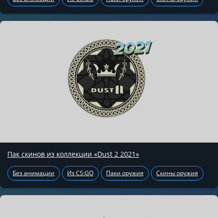
Пак скинов из коллекции «Dust 2 2021»
Без анимации
Из CS:GO
Паки оружия
Скины оружия