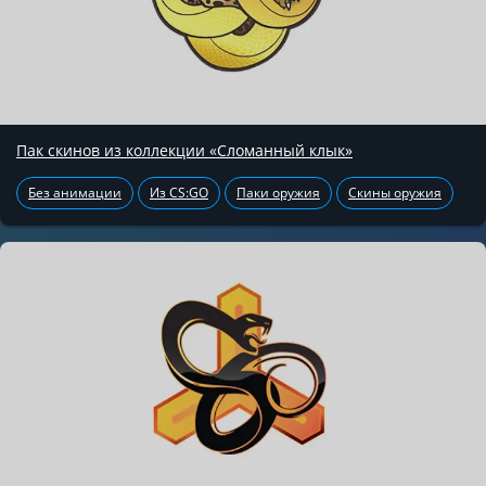
Пак скинов из коллекции «Сломанный клык»
Без анимации
Из CS:GO
Паки оружия
Скины оружия