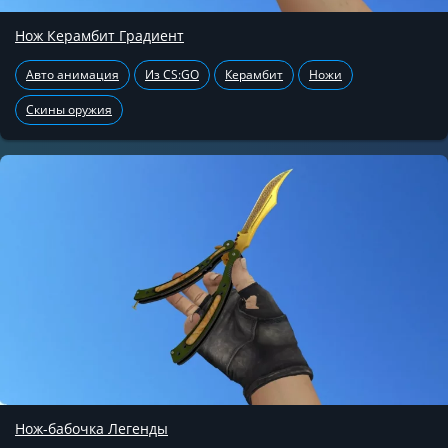
Нож Керамбит Градиент
Авто анимация
Из CS:GO
Керамбит
Ножи
Скины оружия
Нож-бабочка Легенды