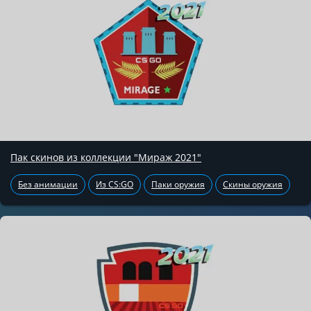
Пак скинов из коллекции "Мираж 2021"
Без анимации
Из CS:GO
Паки оружия
Скины оружия