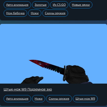
Авто анимация
Золотые
Из CS:GO
Новые звуки
Нож-бабочка
Ножи
Скины оружия
Штык-нож М9 Подземное эхо
Авто анимация
Ножи
Скины оружия
Штык-нож М9