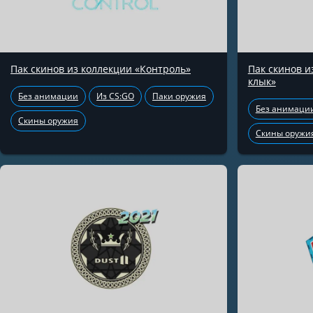
Пак скинов из коллекции «Контроль»
Пак скинов 
клык»
Без анимации
Из CS:GO
Паки оружия
Без анимаци
Скины оружия
Скины оружи