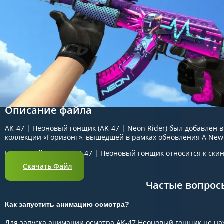
Описание файла
АК-47 | Неоновый гонщик (AK-47 | Neon Rider) был добавлен в 
коллекции «Горизонт», вышедшей в рамках обновления A New 
На данный момент AK-47 | Неоновый гонщик относится к ски
Скачать Файл
Частые вопрос
Как запустить анимацию осмотра?
Для запуска анимации осмотра АК-47 Неоновый гонщик не наж