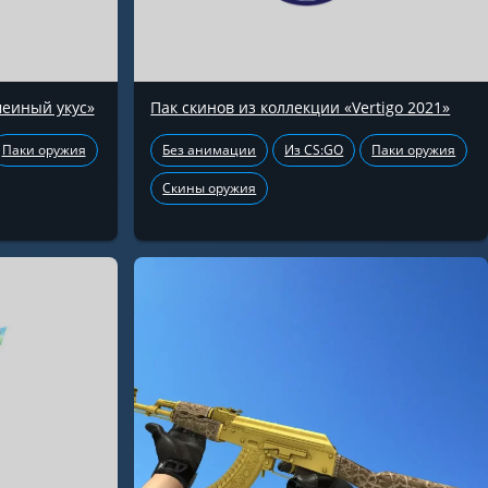
меиный укус»
Пак скинов из коллекции «Vertigo 2021»
Паки оружия
Без анимации
Из CS:GO
Паки оружия
Скины оружия