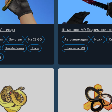
 Легенды
Штык-нож М9 Подземное эх
ия
Золотые
Из CS:GO
Авто анимация
Ножи
С
Нож-бабочка
Ножи
Штык-нож М9
я