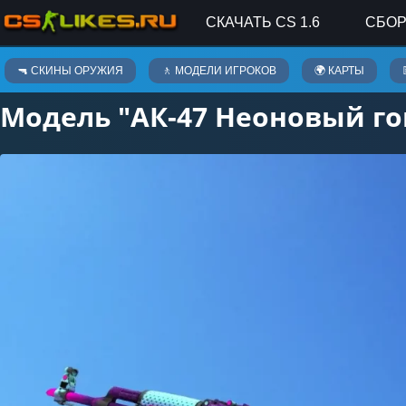
СКАЧАТЬ CS 1.6
СБОР
Скины оружия
🔫 СКИНЫ ОРУЖИЯ
🚶 МОДЕЛИ ИГРОКОВ
🌍 КАРТЫ
Модель "АК-47 Неоновый го