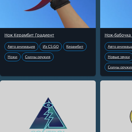
Нож Керамбит Градиент
Нож-бабочка
Авто анимация
Из CS:GO
Керамбит
Авто анимац
Ножи
Скины оружия
Новые звуки
Скины оружи