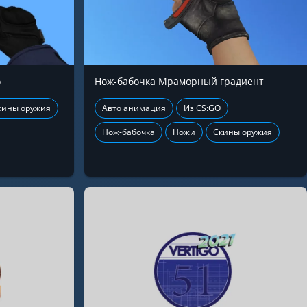
о
Нож-бабочка Мраморный градиент
кины оружия
Авто анимация
Из CS:GO
Нож-бабочка
Ножи
Скины оружия