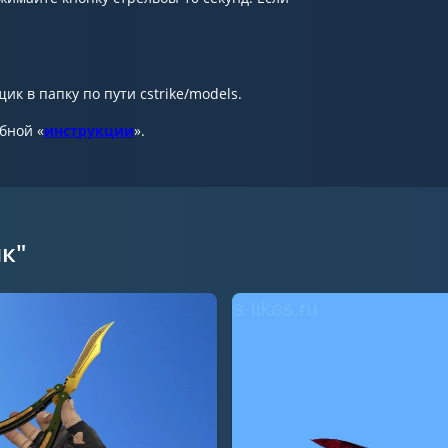
к в папку по пути cstrike/models.
обной «
инструкции
».
к"