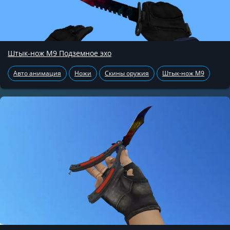
Штык-нож М9 Подземное эхо
Авто анимация
Ножи
Скины оружия
Штык-нож М9