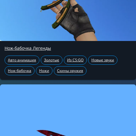
Нож-бабочка Легенды
Авто анимация
Золотые
Из CS:GO
Новые звуки
Нож-бабочка
Ножи
Скины оружия