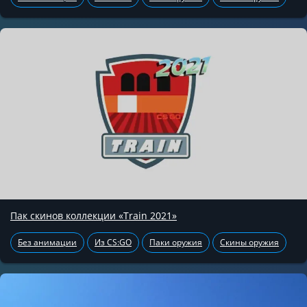
Пак скинов коллекции «Train 2021»
Без анимации
Из CS:GO
Паки оружия
Скины оружия