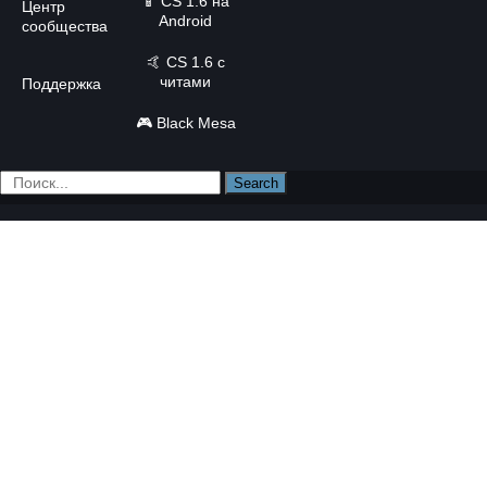
📱
CS 1.6 на
Центр
Android
сообщества
🤙
CS 1.6 с
читами
Поддержка
🎮
Black Mesa
Search