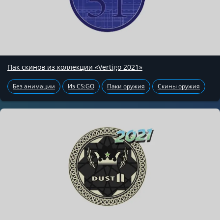
Пак скинов из коллекции «Vertigo 2021»
Без анимации
Из CS:GO
Паки оружия
Скины оружия