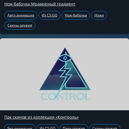
Нож-бабочка Мраморный градиент
Авто анимация
Из CS:GO
Нож-бабочка
Ножи
Скины оружия
Пак скинов из коллекции «Контроль»
Без анимации
Из CS:GO
Паки оружия
Скины оружия