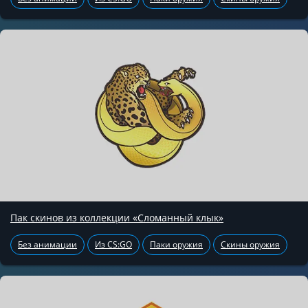
Пак скинов из коллекции «Сломанный клык»
Без анимации
Из CS:GO
Паки оружия
Скины оружия