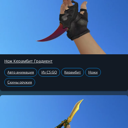
Нож Керамбит Градиент
Авто анимация
Из CS:GO
Керамбит
Ножи
Скины оружия