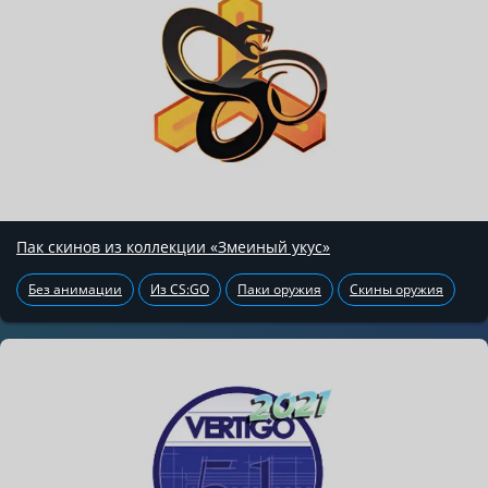
Пак скинов из коллекции «Змеиный укус»
Без анимации
Из CS:GO
Паки оружия
Скины оружия